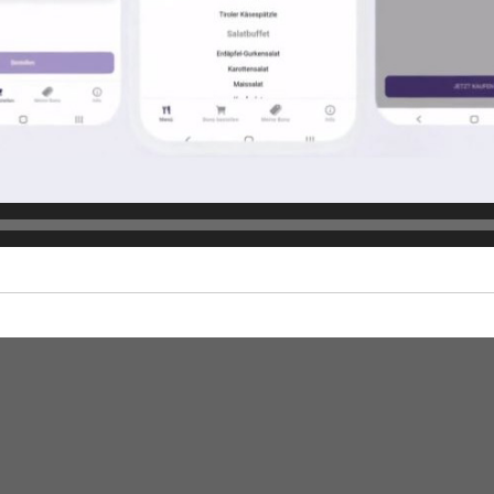
akt
Allgemein