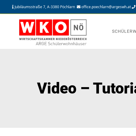
Jubiläumsstraße 7, A-3380 Pöchlarn
office.poechlarn@argeswh.at
SCHÜLER
Video – Tutori