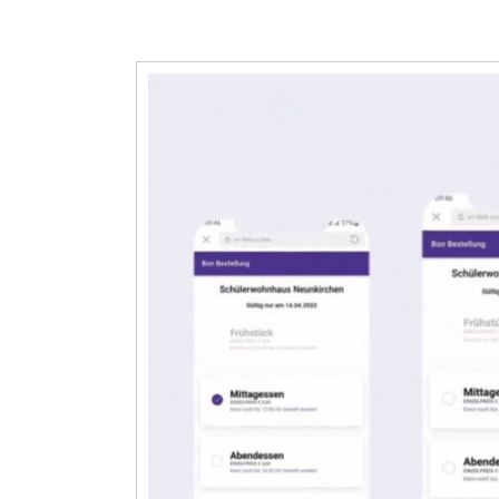
Video-
Player