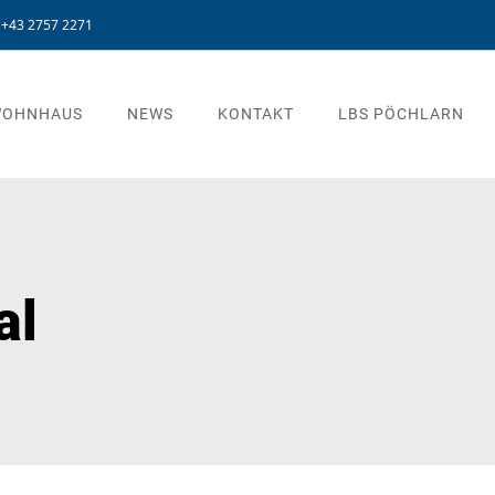
+43 2757 2271
WOHNHAUS
NEWS
KONTAKT
LBS PÖCHLARN
al